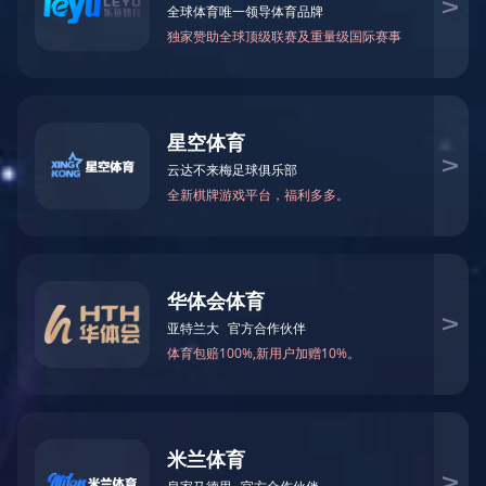
产品描述
Specification:
·Max. load capacity of 100kg