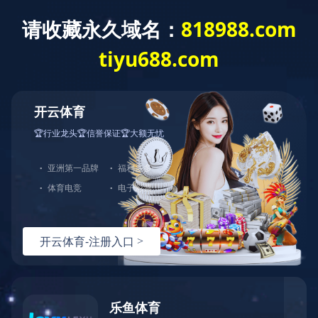
安博官网体育(中国)有限公司官网欢迎您！客服热线：
中文站
English
|
0576-82728666-0
首页
>>
产品中心
>>
秋千
秋千