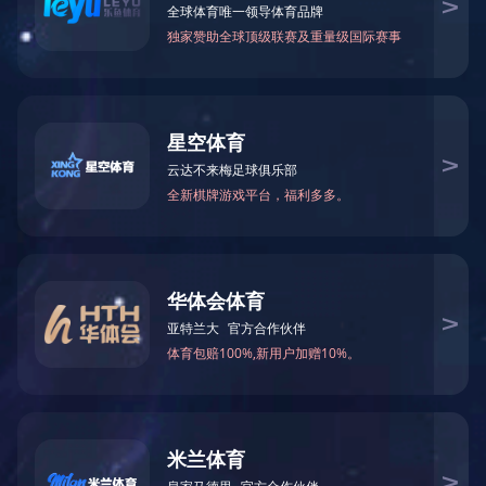
CD-S009